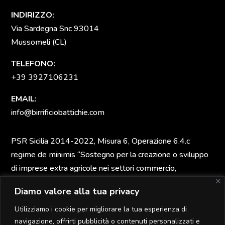
INDIRIZZO:
Via Sardegna Snc 93014
Mussomeli (CL)
TELEFONO:
+39 3927106231
EMAIL:
info@birrificiobattichie.com
PSR Sicilia 2014-2022, Misura 6, Operazione 6.4.c
regime de minimis “Sostegno per la creazione o sviluppo
di imprese extra agricole nei settori commercio,
artigianale, turistico, servizi, innovazione tecnologica” DDS
Diamo valore alla tua privacy
n. 04250308501 del 03/12/2021 CUP
H81B20000870007
Utilizziamo i cookie per migliorare la tua esperienza di
navigazione, offrirti pubblicità o contenuti personalizzati e